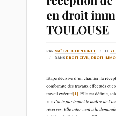
réception de
en droit imm
TOULOUSE
PAR
MAÎTRE JULIEN PINET
LE
7 
DANS
DROIT CIVIL
,
DROIT IMMO
Etape décisive d’un chantier, la récept
conformité des travaux effectués et co
travail exécuté
[1]
. Elle est définie, s
« «
l’acte par lequel le maître de l’
réserves. Elle intervient à la demande 