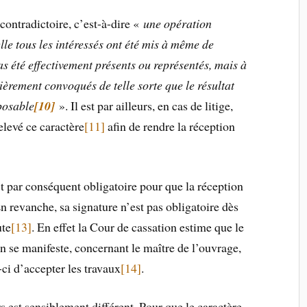
e contradictoire, c’est-à-dire «
une opération
elle tous les intéressés ont été mis à même de
as été effectivement présents ou représentés, mais à
lièrement convoqués de telle sorte que le résultat
pposable
[10]
». Il est par ailleurs, en cas de litige,
elevé ce caractère
[11]
afin de rendre la réception
t par conséquent obligatoire pour que la réception
En revanche, sa signature n’est pas obligatoire dès
ute
[13]
. En effet la Cour de cassation estime que le
on se manifeste, concernant le maître de l’ouvrage,
ci d’accepter les travaux
[14]
.
s est sensiblement différent. Pour que le caractère