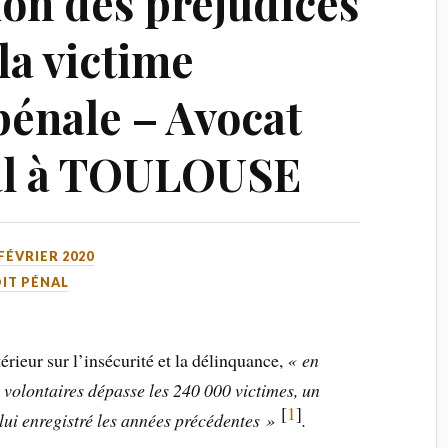
ion des préjudices
la victime
pénale – Avocat
nal à TOULOUSE
 FÉVRIER 2020
IT PÉNAL
érieur sur l’insécurité et la délinquance,
« en
 volontaires dépasse les 240 000 victimes, un
[
1
]
lui enregistré les années précédentes »
.