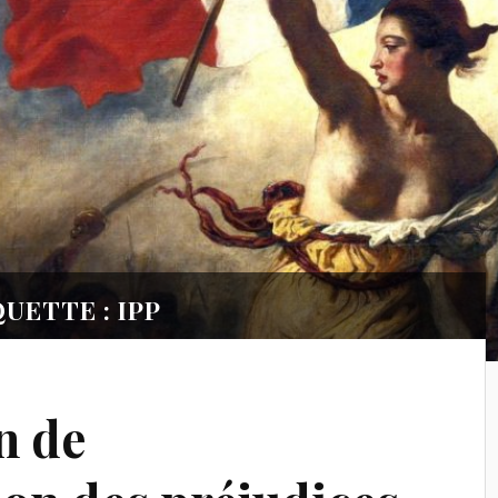
UETTE : IPP
n de