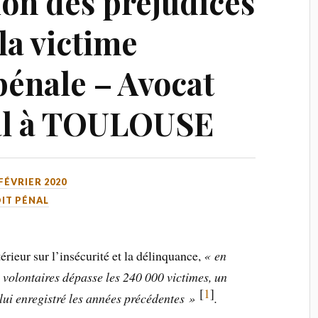
ion des préjudices
la victime
pénale – Avocat
nal à TOULOUSE
 FÉVRIER 2020
IT PÉNAL
érieur sur l’insécurité et la délinquance,
« en
 volontaires dépasse les 240 000 victimes, un
[
1
]
lui enregistré les années précédentes »
.